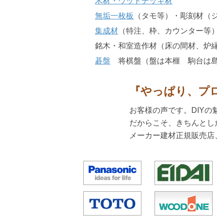
木材・ウッドデッキ材
無垢一枚板
（タモ等）・彫刻材（
集成材
（特注、枠、カウンター等
銘木・和室造作材（床の間材、炉
碁盤
将棋盤（盤は本榧 駒台は
『やっぱり、プ
お客様の声です。DIYの
だからこそ、きちんとし
メーカー建材正規販売店