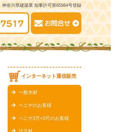
神奈川県建築業 知事許可第65564号登録
インターネット通信販売
一般木材
ベニヤのお客様
ベニヤ3尺×3尺のお客様
注文材